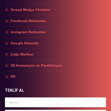
Sosyal Medya Yönetimi
Facebook Reklamları
Instagram Reklamları
Google Adwords
Çağrı Merkezi
3D Animasyon ve Prodüksiyon
PR
TEKLİF AL
Name *