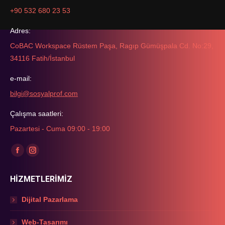
+90 532 680 23 53
Adres:
CoBAC Workspace Rüstem Paşa, Ragıp Gümüşpala Cd. No:29,
34116 Fatih/İstanbul
e-mail:
bilgi@sosyalprof.com
Çalışma saatleri:
Pazartesi - Cuma 09:00 - 19:00
Find us on:
Facebook
Instagram
page
page
HİZMETLERİMİZ
opens
opens
in
in
Dijital Pazarlama
new
new
window
window
Web-Tasarımı