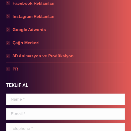
Facebook Reklamları
Instagram Reklamları
Google Adwords
Çağrı Merkezi
3D Animasyon ve Prodüksiyon
PR
TEKLİF AL
Name *
E-mail *
Telephone *