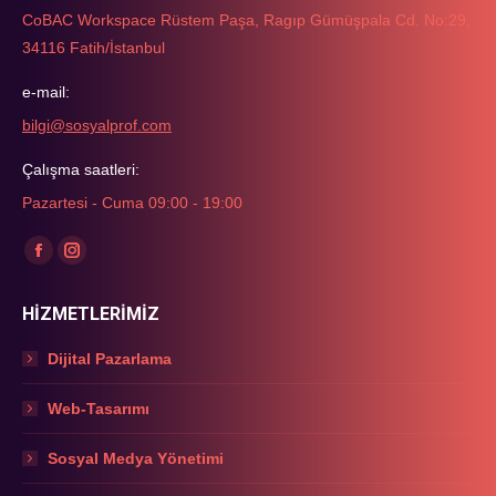
CoBAC Workspace Rüstem Paşa, Ragıp Gümüşpala Cd. No:29,
34116 Fatih/İstanbul
e-mail:
bilgi@sosyalprof.com
Çalışma saatleri:
Pazartesi - Cuma 09:00 - 19:00
Find us on:
Facebook
Instagram
page
page
HİZMETLERİMİZ
opens
opens
in
in
Dijital Pazarlama
new
new
window
window
Web-Tasarımı
Sosyal Medya Yönetimi