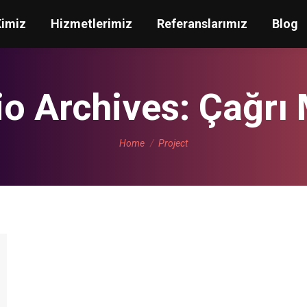
Kimiz
Hizmetlerimiz
Referanslarımız
Blog
io Archives:
Çağrı 
You are here:
Home
Project